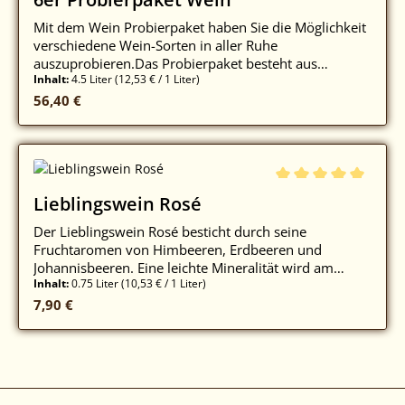
Mit dem Wein Probierpaket haben Sie die Möglichkeit
verschiedene Wein-Sorten in aller Ruhe
auszuprobieren.Das Probierpaket besteht aus
Inhalt:
4.5 Liter
(12,53 € / 1 Liter)
folgenden Weinen:> Chardonnay trocken - 1 Flasche>
Regulärer Preis:
Weißburgunder trocken - 1 Flasche> Grauburgunder
56,40 €
trocken - 1 Flasche> Lieblingswein Weiß - 1 Flasche>
Lieblingswein Rosé - 1 Flasche> Lieblingswein Rot - 1
FlascheÖkowein zertifiziert nach Bio DE-ÖKO-003 und
Demeter Der Versand dieses Artikels erfolgt
ausschließlich an Volljährige!
Durchschnittliche Be
Lieblingswein Rosé
Der Lieblingswein Rosé besticht durch seine
Fruchtaromen von Himbeeren, Erdbeeren und
Johannisbeeren. Eine leichte Mineralität wird am
Inhalt:
0.75 Liter
(10,53 € / 1 Liter)
Gaumen spürbar, im Abgang eine frische Säure mit
Regulärer Preis:
fruchtiger Länge. Mit Tonic und Minze legt er auch
7,90 €
einen wunderbaren Auftritt als frischen Aperitif
hin.Jahrgang: 2025erBadischer
LandweinAlkoholgehalt in % Vol.: 11,5L 04/26Enthält
SulfiteTrinktemperatur: Servieren Sie den Wein am
besten gut gekühlt auf 6°C.Schmeckt zu: Passt gut zu