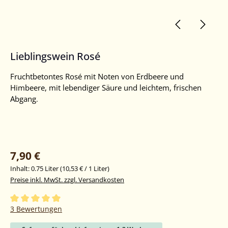
Lieblingswein Rosé
Fruchtbetontes Rosé mit Noten von Erdbeere und
Himbeere, mit lebendiger Säure und leichtem, frischen
Abgang
.
7,90 €
Inhalt:
0.75 Liter
(10,53 € / 1 Liter)
Preise inkl. MwSt. zzgl. Versandkosten
Durchschnittliche Bewertung von 5 von 5 Sternen
3 Bewertungen