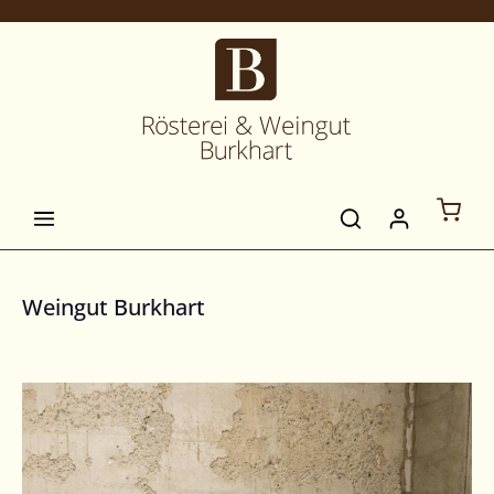
alt springen
Weingut Burkhart